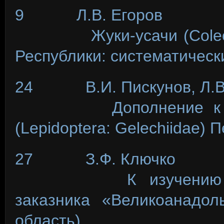
9 Л.В. Егоров
Жуки-усачи (Coleopter
Республики: систематическ
24 В.И. Пискунов, Л.В.
Дополнение к фаун
(Lepidoptera: Gelechiidae) 
27 З.Ф. Ключко
К изучению совок (
заказника «Великоанадол
область)