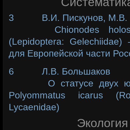
Систематика
3 В.И. Пискунов, М.В. 
Chionodes holosericel
(Lepidoptera: Gelechiida
для Европейской части Рос
6 Л.В. Большаков
О статусе двух южнор
Polyommatus icarus (Rot
Lycaenidae)
Экология