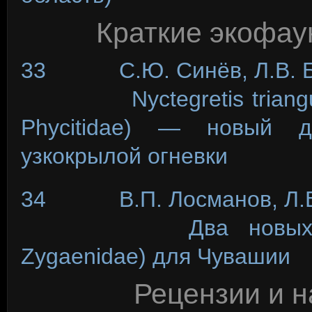
Краткие экофау
33 С.Ю. Синёв, Л.В. Б
Nyctegretis triangulell
Phycitidae) — новый 
узкокрылой огневки
34 В.П. Лосманов, Л.В
Два новых вида пе
Zygaenidae) для Чувашии
Рецензии и н