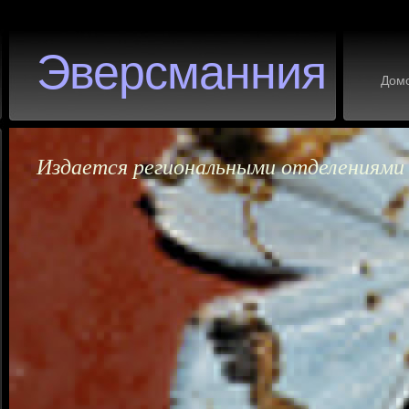
Эверсманния
Дом
Издается региональными отделениями 